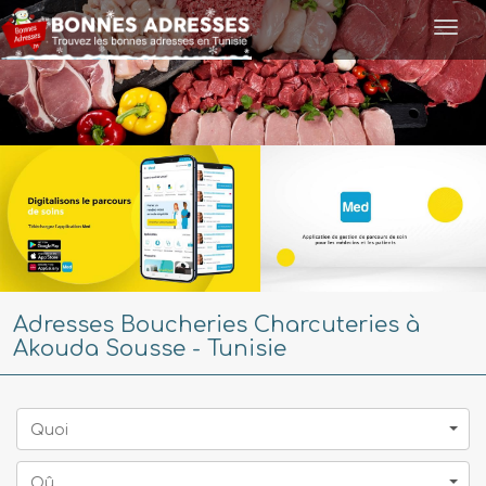
Togg
navi
Adresses Boucheries Charcuteries à
Akouda Sousse - Tunisie
Quoi
Oû