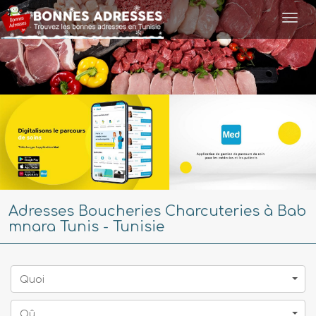
Togg
navi
Adresses Boucheries Charcuteries à Bab
mnara Tunis - Tunisie
Quoi
Oû