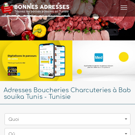
Togg
navi
Adresses Boucheries Charcuteries à Bab
souika Tunis - Tunisie
Quoi
Oû