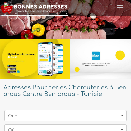
Togg
navi
Adresses Boucheries Charcuteries à Ben
arous Centre Ben arous - Tunisie
Quoi
Oû