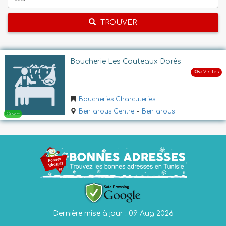
TROUVER
Boucherie Les Couteaux Dorés
Boucheries Charcuteries
Ben arous Centre
-
Ben arous
Dernière mise à jour : 09 Aug 2026