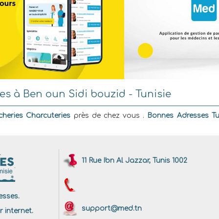
s à Ben oun Sidi bouzid - Tunisie
heries Charcuteries
près de chez vous .
Bonnes Adresses Tu
11 Rue Ibn Al Jazzar, Tunis 1002
sses.
support@med.tn
r internet.