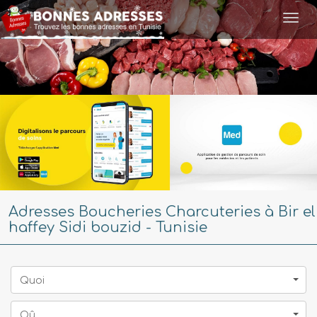
Togg
navi
Adresses Boucheries Charcuteries à Bir el
haffey Sidi bouzid - Tunisie
Quoi
Oû