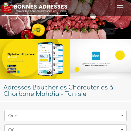
Togg
navi
Adresses Boucheries Charcuteries à
Chorbane Mahdia - Tunisie
Quoi
Oû