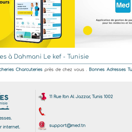
s à Dahmani Le kef - Tunisie
heries Charcuteries
près de chez vous .
Bonnes Adresses Tu
11 Rue Ibn Al Jazzar, Tunis 1002
sses.
support@med.tn
r internet.