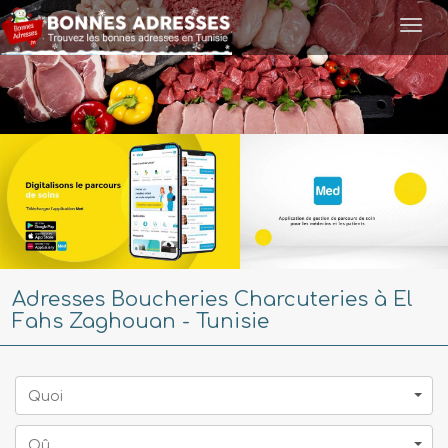
Togg
navi
Adresses Boucheries Charcuteries à El
Fahs Zaghouan - Tunisie
Quoi
Oû