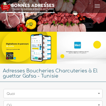
Togg
navi
Adresses Boucheries Charcuteries à El
guettar Gafsa - Tunisie
Quoi
Oû