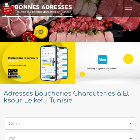
Togg
navi
Adresses Boucheries Charcuteries à El
ksour Le kef - Tunisie
Quoi
Oû