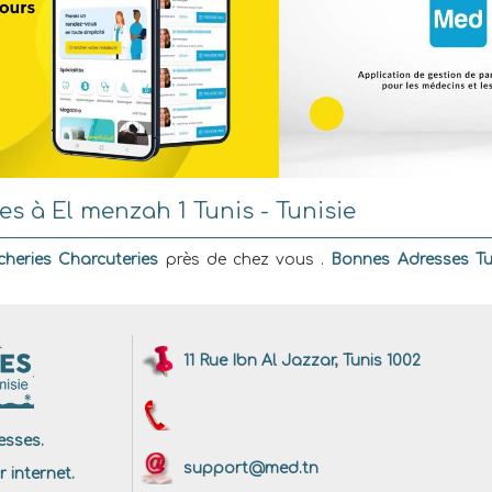
s à El menzah 1 Tunis - Tunisie
heries Charcuteries
près de chez vous .
Bonnes Adresses Tu
11 Rue Ibn Al Jazzar, Tunis 1002
sses.
support@med.tn
r internet.