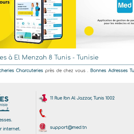
s à El Menzah 8 Tunis - Tunisie
heries Charcuteries
près de chez vous .
Bonnes Adresses Tu
11 Rue Ibn Al Jazzar, Tunis 1002
sses.
support@med.tn
r internet.