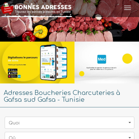
Togg
navi
Adresses Boucheries Charcuteries à
Gafsa sud Gafsa - Tunisie
Quoi
Oû