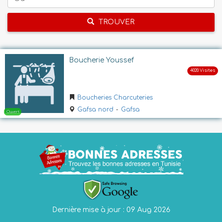
TROUVER
Boucherie Youssef
Boucheries Charcuteries
Gafsa nord
-
Gafsa
Dernière mise à jour : 09 Aug 2026