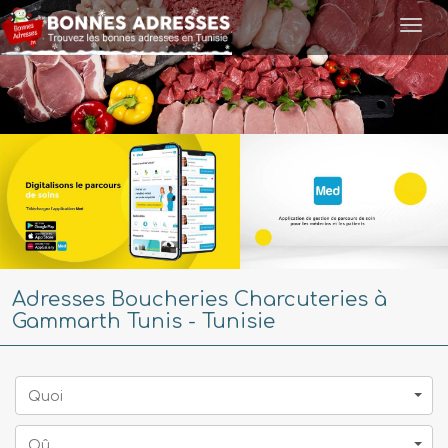
Togg
navi
Adresses Boucheries Charcuteries à
Gammarth Tunis - Tunisie
Quoi
Oû