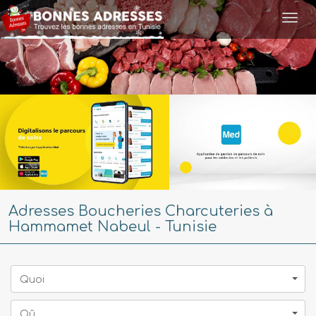
Togg
navi
Adresses Boucheries Charcuteries à
Hammamet Nabeul - Tunisie
Quoi
Oû