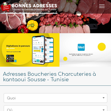
Togg
navi
Adresses Boucheries Charcuteries à
kantaoui Sousse - Tunisie
Quoi
Oû