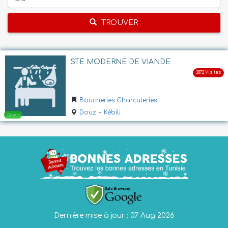
TROUVER
STE MODERNE DE VIANDE
Boucheries Charcuteries
Douz
-
Kébili
Dernière mise à jour : 07 Aug 2026