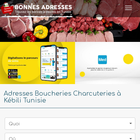
Togg
navi
Adresses Boucheries Charcuteries à
Kébili Tunisie
Quoi
Oû