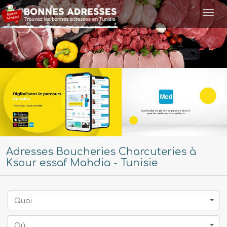
Togg
navi
Adresses Boucheries Charcuteries à
Ksour essaf Mahdia - Tunisie
Quoi
Oû