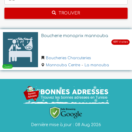
TROUVER
Boucherie monoprix mannouba
Boucheries Charcuteries
Mannouba Centre
-
La manouba
Dernière mise à jour : 08 Aug 2026