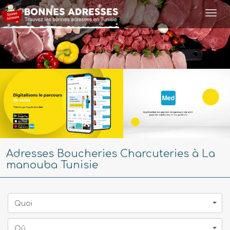
Togg
navi
Adresses Boucheries Charcuteries à La
manouba Tunisie
Quoi
Oû