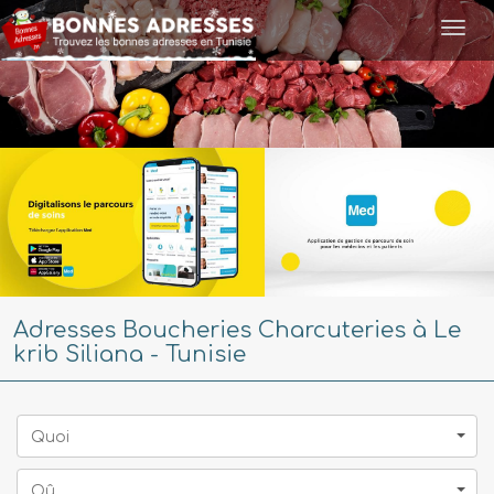
Togg
navi
Adresses Boucheries Charcuteries à Le
krib Siliana - Tunisie
Quoi
Oû