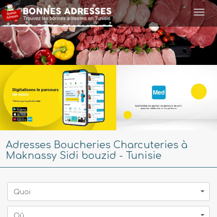
Togg
navi
Adresses Boucheries Charcuteries à
Maknassy Sidi bouzid - Tunisie
Quoi
Oû