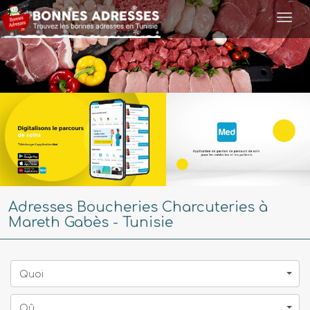
Togg
navi
Adresses Boucheries Charcuteries à
Mareth Gabès - Tunisie
Quoi
Oû