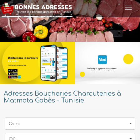
Togg
navi
Adresses Boucheries Charcuteries à
Matmata Gabès - Tunisie
Quoi
Oû