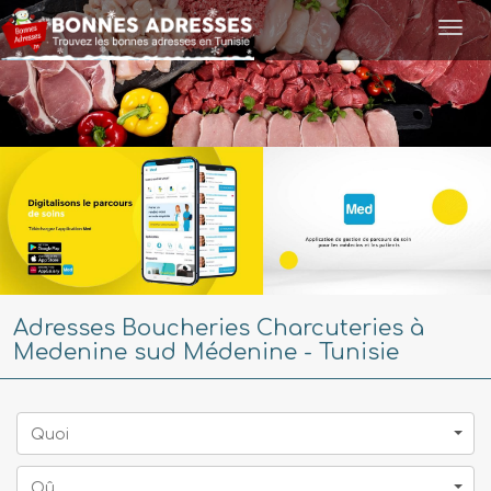
Togg
navi
Adresses Boucheries Charcuteries à
Medenine sud Médenine - Tunisie
Quoi
Oû