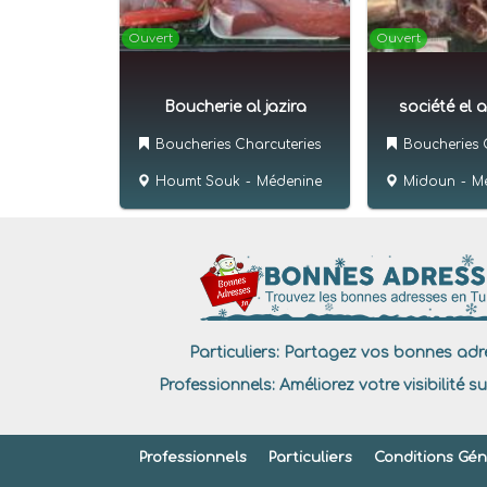
Ouvert
Ouvert
Boucherie al jazira
société el 
Boucheries Charcuteries
Boucheries 
Houmt Souk
-
Médenine
Midoun
-
M
Particuliers:
Partagez vos bonnes adre
Professionnels:
Améliorez votre visibilité su
Professionnels
Particuliers
Conditions Géné