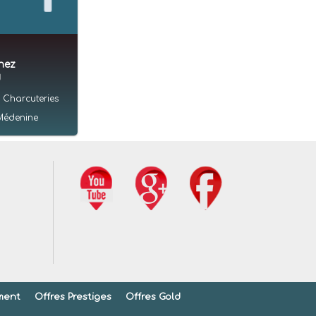
hez
d
 Charcuteries
Médenine
ment
Offres Prestiges
Offres Gold