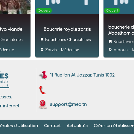
Ouvert
Ouvert
boucherie c
alya viande
Bouchrie royale zarzis
Abdelhami
Charcuteries
Boucheries Charcuteries
Boucheries
édenine
Zarzis
-
Médenine
Midoun
-
11 Rue Ibn Al Jazzar, Tunis 1002
sses.
support@med.tn
r internet.
rales d'Utilisation
Contact
Actualités
Créer un établisse