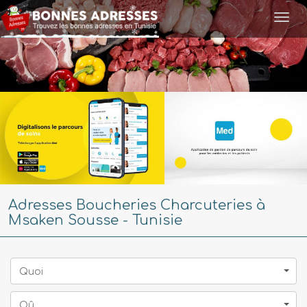
Togg
navi
Adresses Boucheries Charcuteries à
Msaken Sousse - Tunisie
Quoi
Oû