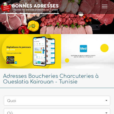
Togg
navi
Adresses Boucheries Charcuteries à
Oueslatia Kairouan - Tunisie
Quoi
Oû