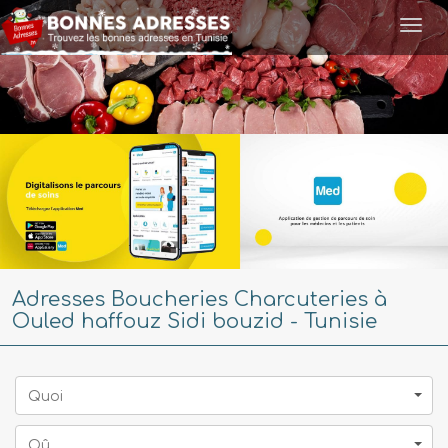
Togg
navi
Adresses Boucheries Charcuteries à
Ouled haffouz Sidi bouzid - Tunisie
Quoi
Oû