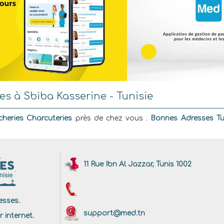
s à Sbiba Kasserine - Tunisie
heries Charcuteries
près de chez vous .
Bonnes Adresses Tu
11 Rue Ibn Al Jazzar, Tunis 1002
sses.
support@med.tn
r internet.