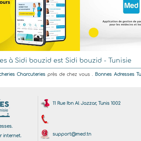
 à Sidi bouzid est Sidi bouzid - Tunisie
heries Charcuteries
près de chez vous .
Bonnes Adresses Tu
11 Rue Ibn Al Jazzar, Tunis 1002
sses.
support@med.tn
r internet.