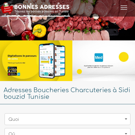
Togg
navi
Adresses Boucheries Charcuteries à Sidi
bouzid Tunisie
Quoi
Oû