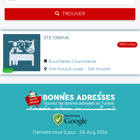
TROUVER
STE FAWHA
Boucheries Charcuteries
Sidi bouzid ouest
-
Sidi bouzid
Dernière mise à jour : 06 Aug 2026