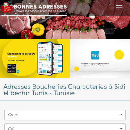
Togg
navi
Adresses Boucheries Charcuteries à Sidi
el bechir Tunis - Tunisie
Quoi
Oû