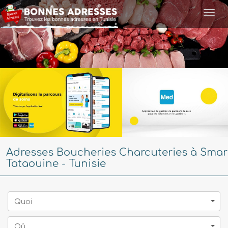
Togg
navi
Adresses Boucheries Charcuteries à Smar
Tataouine - Tunisie
Quoi
Oû