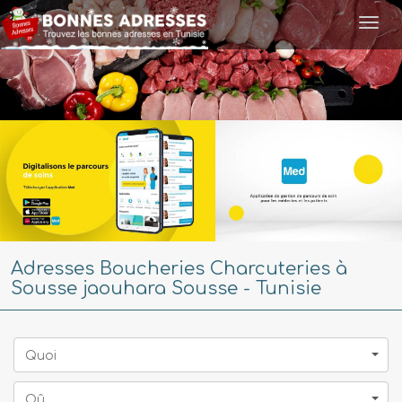
Togg
navi
Adresses Boucheries Charcuteries à
Sousse jaouhara Sousse - Tunisie
Quoi
Oû