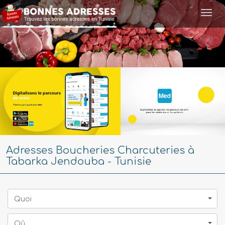
Togg
navi
Adresses Boucheries Charcuteries à
Tabarka Jendouba - Tunisie
Quoi
Oû