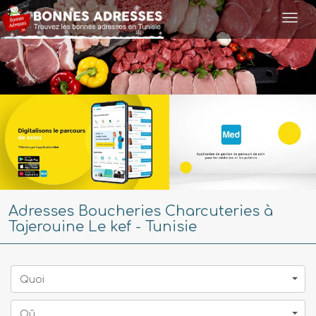
Togg
navi
Adresses Boucheries Charcuteries à
Tajerouine Le kef - Tunisie
Quoi
Oû