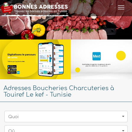
Togg
navi
Adresses Boucheries Charcuteries à
Touiref Le kef - Tunisie
Quoi
Oû