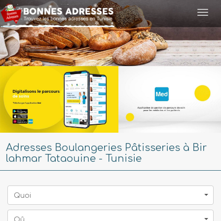
Togg
navi
Adresses Boulangeries Pâtisseries à Bir
lahmar Tataouine - Tunisie
Quoi
Oû