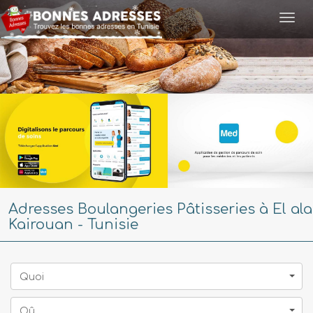
Togg
navi
Adresses Boulangeries Pâtisseries à El ala
Kairouan - Tunisie
Quoi
Oû