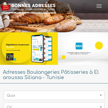
Togg
navi
Adresses Boulangeries Pâtisseries à El
aroussa Siliana - Tunisie
Quoi
Oû