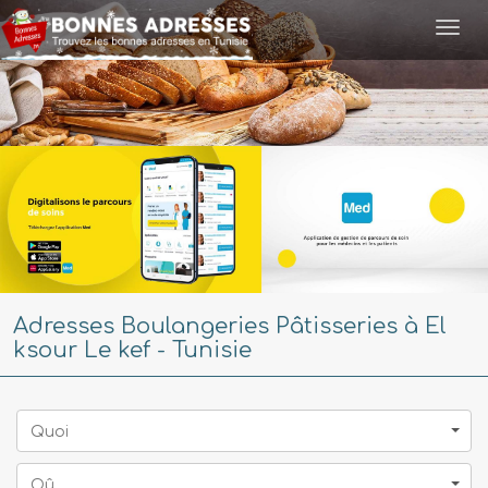
Togg
navi
Adresses Boulangeries Pâtisseries à El
ksour Le kef - Tunisie
Quoi
Oû