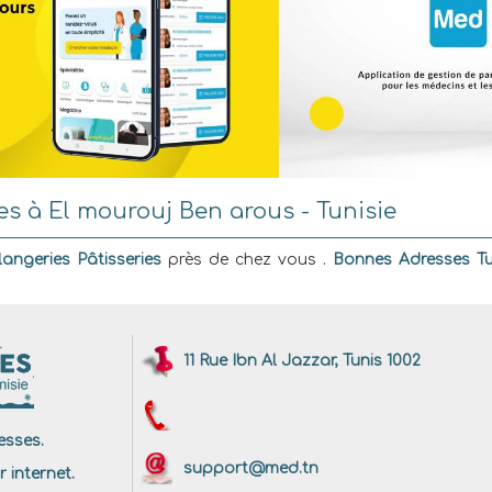
es à El mourouj Ben arous - Tunisie
angeries Pâtisseries
près de chez vous .
Bonnes Adresses Tu
11 Rue Ibn Al Jazzar, Tunis 1002
sses.
support@med.tn
r internet.