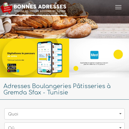
Togg
navi
Adresses Boulangeries Pâtisseries à
Gremda Sfax - Tunisie
Quoi
Oû