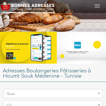
Togg
navi
Adresses Boulangeries Pâtisseries à
Houmt Souk Médenine - Tunisie
Quoi
Oû