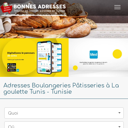
Togg
navi
Adresses Boulangeries Pâtisseries à La
goulette Tunis - Tunisie
Quoi
Oû