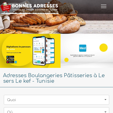
Togg
navi
Adresses Boulangeries Pâtisseries à Le
sers Le kef - Tunisie
Quoi
Oû