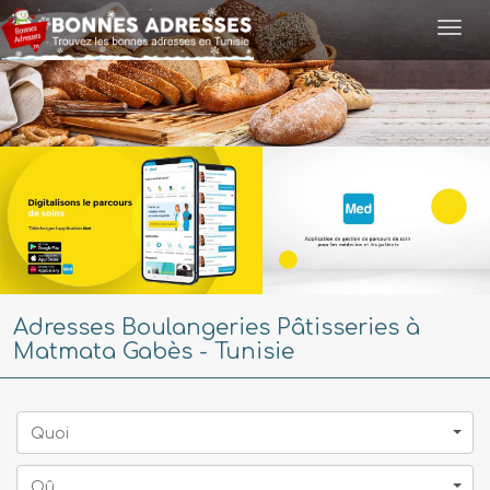
Togg
navi
Adresses Boulangeries Pâtisseries à
Matmata Gabès - Tunisie
Quoi
Oû