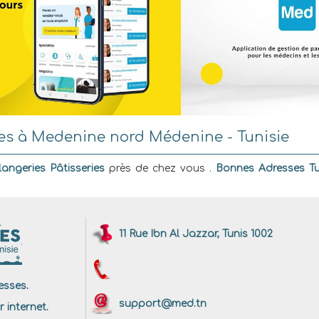
ies à Medenine nord Médenine - Tunisie
angeries Pâtisseries
près de chez vous .
Bonnes Adresses Tu
11 Rue Ibn Al Jazzar, Tunis 1002
sses.
support@med.tn
r internet.